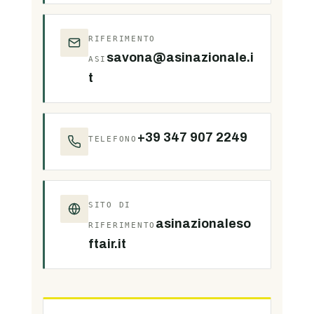
RIFERIMENTO
savona@asinazionale.i
ASI
t
+39 347 907 2249
TELEFONO
SITO DI
asinazionaleso
RIFERIMENTO
ftair.it