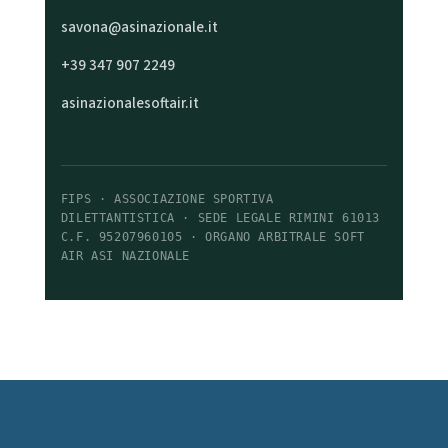
savona@asinazionale.it
+39 347 907 2249
asinazionalesoftair.it
FIPS · ASSOCIAZIONE SPORTIVA
DILETTANTISTICA · SEDE LEGALE RIMINI 61013
C.F. 95207960105 · ORGANO ARBITRALE SOFT
AIR ASI NAZIONALE